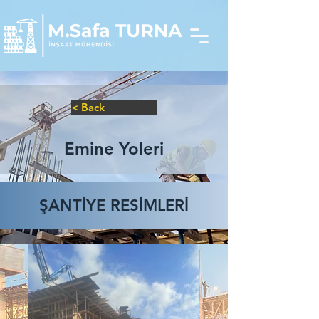
< Back
Emine Yoleri
ŞANTİYE RESİMLERİ