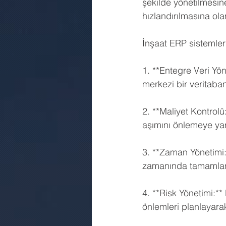
şekilde yönetilmesin
hızlandırılmasına ola
İnşaat ERP sistemleri
1. **Entegre Veri Yön
merkezi bir veritabanın
2. **Maliyet Kontrolü
aşımını önlemeye yardı
3. **Zaman Yönetimi:*
zamanında tamamlan
4. **Risk Yönetimi:**
önlemleri planlayarak