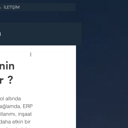
A
İLETİŞİM
i
nin
r ?
ol altında 
u bağlamda, ERP 
lanımı, inşaat 
daha etkin bir 