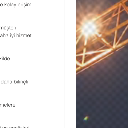
e kolay erişim 
müşteri 
aha iyi hizmet 
ilde 
daha bilinçli 
emelere 
 ve analizleri 