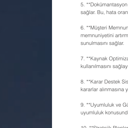
5. **Dokümantasyon Y
sağlar. Bu, hata oranı
6. **Müşteri Memnuniy
memnuniyetini artırma
sunulmasını sağlar.
7. **Kaynak Optimiza
kullanılmasını sağlayar
8. **Karar Destek Sis
kararlar alınmasına y
9. **Uyumluluk ve Gü
uyumluluk konusunda 
10. **Stratejik Planla