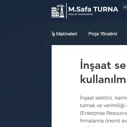
A
İş Makineleri
Proje Yönetimi
İnşaat s
kullanılm
İnşaat sektörü, karma
tutmak ve verimliliği
(Enterprise Resource
firmalarına önemli av