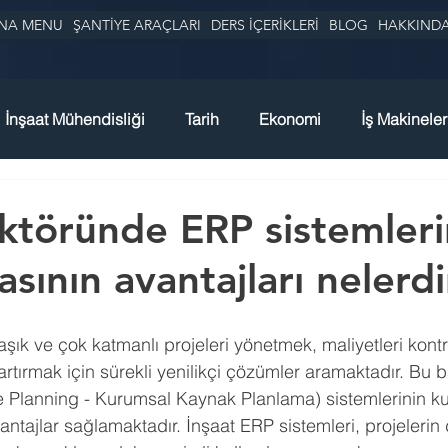
NA MENU
ŞANTİYE ARAÇLARI
DERS İÇERİKLERİ
BLOG
HAKKIND
İnşaat Mühendisliği
Tarih
Ekonomi
İş Makineler
ektöründe ERP sistemleri
asının avantajları nelerdi
şık ve çok katmanlı projeleri yönetmek, maliyetleri kontr
 artırmak için sürekli yenilikçi çözümler aramaktadır. B
 Planning - Kurumsal Kaynak Planlama) sistemlerinin kul
antajlar sağlamaktadır. İnşaat ERP sistemleri, projelerin 