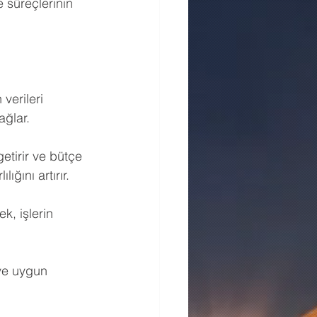
 süreçlerinin 
verileri 
ağlar.
etirir ve bütçe 
ığını artırır.
k, işlerin 
 ve uygun 