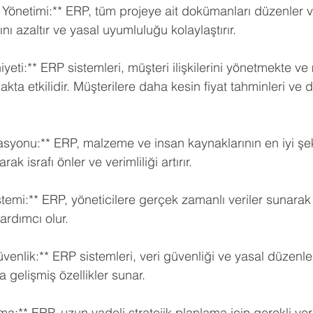
önetimi:** ERP, tüm projeye ait dokümanları düzenler v
nı azaltır ve yasal uyumluluğu kolaylaştırır.
eti:** ERP sistemleri, müşteri ilişkilerini yönetmekte ve 
kta etkilidir. Müşterilere daha kesin fiyat tahminleri ve d
syonu:** ERP, malzeme ve insan kaynaklarının en iyi şek
ak israfı önler ve verimliliği artırır.
temi:** ERP, yöneticilere gerçek zamanlı veriler sunarak 
ardımcı olur.
venlik:** ERP sistemleri, veri güvenliği ve yasal düzenl
gelişmiş özellikler sunar.
ma:** ERP, uzun vadeli stratejik planlama için gerekli veri