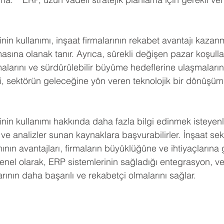
nin kullanımı, inşaat firmalarının rekabet avantajı kazan
masına olanak tanır. Ayrıca, sürekli değişen pazar koşulları
larını ve sürdürülebilir büyüme hedeflerine ulaşmalarını
i, sektörün geleceğine yön veren teknolojik bir dönüşüm 
nin kullanımı hakkında daha fazla bilgi edinmek isteyenl
por ve analizler sunan kaynaklara başvurabilirler. İnşaat s
mının avantajları, firmaların büyüklüğüne ve ihtiyaçlarına 
enel olarak, ERP sistemlerinin sağladığı entegrasyon, ver
arının daha başarılı ve rekabetçi olmalarını sağlar.