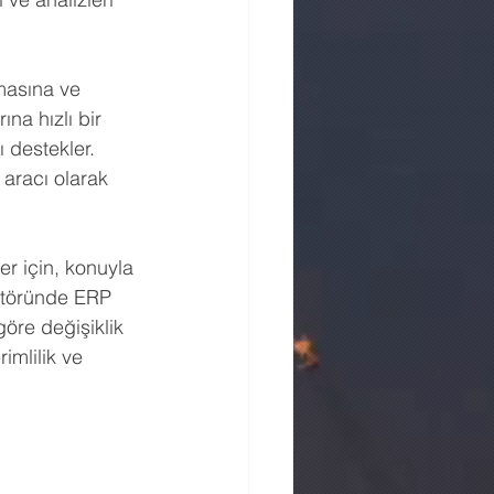
masına ve 
na hızlı bir 
 destekler. 
aracı olarak 
er için, konuyla 
ektöründe ERP 
göre değişiklik 
imlilik ve 