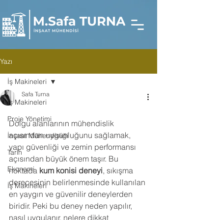
Yazı
İş Makineleri
Safa Turna
İş Makineleri
Proje Yönetimi
Dolgu alanlarının mühendislik 
açısından uygunluğunu sağlamak, 
İnşaat Mühendisliği
yapı güvenliği ve zemin performansı 
Tarih
açısından büyük önem taşır. Bu 
Ekonomi
noktada 
kum konisi deneyi
, sıkışma 
derecesinin belirlenmesinde kullanılan 
İş Makineleri
en yaygın ve güvenilir deneylerden 
biridir. Peki bu deney neden yapılır, 
nasıl uygulanır, nelere dikkat 