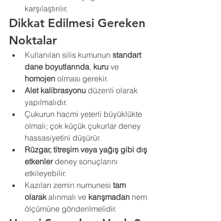
karşılaştırılır.
Dikkat Edilmesi Gereken 
Noktalar
Kullanılan silis kumunun 
standart 
dane boyutlarında
, 
kuru
 ve 
homojen
 olması gerekir.
Alet kalibrasyonu
 düzenli olarak 
yapılmalıdır.
Çukurun hacmi yeterli büyüklükte 
olmalı; çok küçük çukurlar deney 
hassasiyetini düşürür.
Rüzgar, titreşim veya yağış gibi dış 
etkenler
 deney sonuçlarını 
etkileyebilir.
Kazılan zemin numunesi 
tam 
olarak
 alınmalı ve 
karışmadan
 nem 
ölçümüne gönderilmelidir.