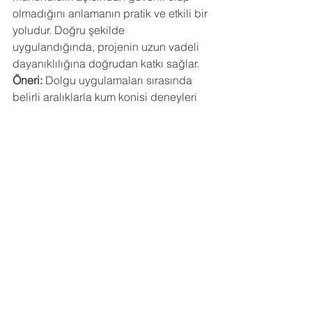
olmadığını anlamanın pratik ve etkili bir 
yoludur. Doğru şekilde 
uygulandığında, projenin uzun vadeli 
dayanıklılığına doğrudan katkı sağlar.
Öneri:
 Dolgu uygulamaları sırasında 
belirli aralıklarla kum konisi deneyleri 
yapılarak kalite güvence sağlanmalı, 
deney sonuçları mutlaka teknik 
raporlarla belgelenmelidir.
Unutmayın:
 Sağlam bir yapı, sağlam 
bir zeminle başlar. Kum konisi deneyi 
bu sağlamlığın ilk adımıdır.