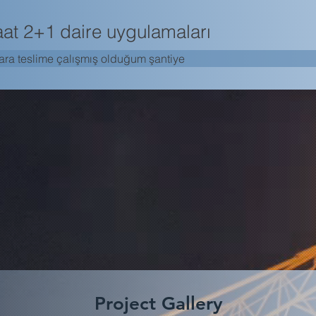
aat 2+1 daire uygulamaları
ra teslime çalışmış olduğum şantiye
Project Gallery