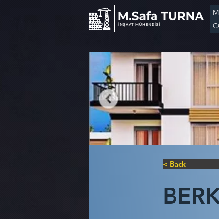
M
C
< Back
BERK