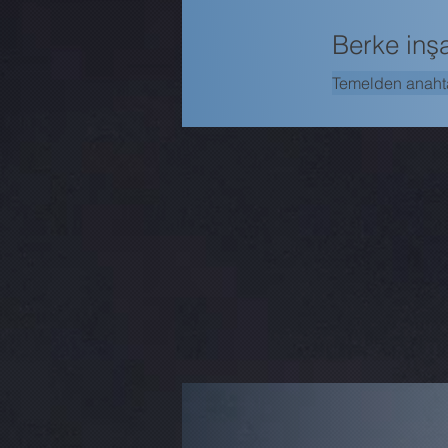
Berke inş
Temelden anahta