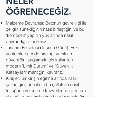
NELER
ÖĞRENECEĞİZ.
Malzeme Davranışı: Betonun gevrekliği ile
çeliğin sünekliğinin nasıl birleştiğini ve bu
"kompozit" yapının yük altında nasıl
davrandığını inceleriz.
Tasarım Felsefesi (Taşıma Gücü): Eski
yöntemleri geride bırakıp, yapıların
güvenliğini sağlamak için kullanılan
modern "Limit Durum" ve "Güvenlik
Katsayıları" mantığını kavrarız.
Kirişler: Bir kirişin eğilme altında nasıl
çatladığını, donatının bu çatlakları nasıl
tuttuğunu ve kesme kuvvetlerine (deprem
etkileri) karşı nasıl etriye hesabı yapıldığını
öğreniriz.
Kolonlar: Yapının ayakları olan kolonların
eksenel yük ve moment altında nasıl
boyutlandırılacağını, narinlik etkisini ve
sargı donatısının hayati önemini analiz